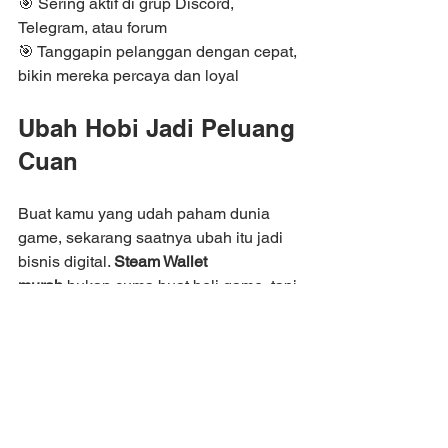
🎯 Sering aktif di grup Discord, 
Telegram, atau forum
🎯 Tanggapin pelanggan dengan cepat, 
bikin mereka percaya dan loyal
Ubah Hobi Jadi Peluang 
Cuan
Buat kamu yang udah paham dunia 
game, sekarang saatnya ubah itu jadi 
bisnis digital. 
Steam Wallet 
murah
 bukan cuma buat beli game, tapi 
bisa jadi jalan kamu buat mulai jualan 
produk digital bareng Buylink.
Yuk, jangan cuma jadi user. Jadi mitra, 
dan nikmatin penghasilan dari dunia 
digital yang terus berkembang!