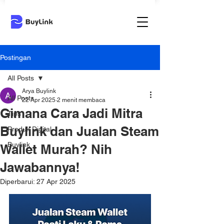
Postingan
All Posts
Arya Buylink
All Posts
22 Apr 2025
2 menit membaca
Gimana Cara Jadi Mitra
Tips
Buylink dan Jualan Steam
Produk Digital
Buylink
Wallet Murah? Nih
Jawabannya!
Diperbarui:
27 Apr 2025