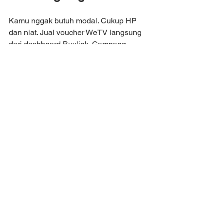
Kamu nggak butuh modal. Cukup HP 
dan niat. Jual voucher WeTV langsung 
dari dashboard Buylink. Gampang, 
cepat, dan langsung dapet komisi 
setiap transaksi!
👉 
Klik di sini buat 
daftar Buylink dan 
mulai tawarkan voucher 
WeTV sekarang juga!
voucher wetv
jual voucher wetv
voucher wetv vip murah
akun premium wetv
cara jual voucher wetv
mitra jualan produk digital
Produk Digital