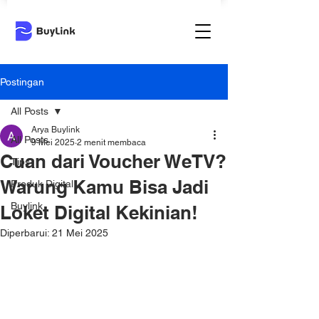
Postingan
All Posts
Arya Buylink
All Posts
9 Mei 2025
2 menit membaca
Cuan dari Voucher WeTV?
Tips
Warung Kamu Bisa Jadi
Produk Digital
Buylink
Loket Digital Kekinian!
Diperbarui:
21 Mei 2025