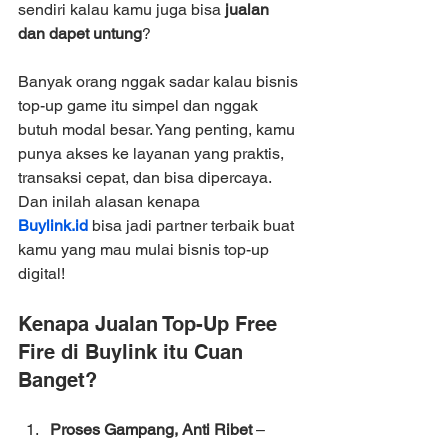
sendiri kalau kamu juga bisa 
jualan 
dan dapet untung
?
Banyak orang nggak sadar kalau bisnis 
top-up game itu simpel dan nggak 
butuh modal besar. Yang penting, kamu 
punya akses ke layanan yang praktis, 
transaksi cepat, dan bisa dipercaya. 
Dan inilah alasan kenapa 
Buylink.id
 bisa jadi partner terbaik buat 
kamu yang mau mulai bisnis top-up 
digital!
Kenapa Jualan Top-Up Free 
Fire di Buylink itu Cuan 
Banget?
Proses Gampang, Anti Ribet
 – 