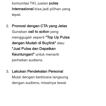
komunitas TKI, jualan 
pulsa 
internasional
 bisa jadi pilihan yang 
tepat.
Promosi dengan CTA yang Jelas
Gunakan 
call to action
 yang 
menggugah seperti 
"Top Up Pulsa 
dengan Mudah di Buylink"
 atau 
"Jual Pulsa dan Dapatkan 
Keuntungan!"
 untuk menarik 
perhatian audiens.
Lakukan Pendekatan Personal
Mulai dengan berbicara langsung 
dengan audiens, misalnya lewat 
WhatsApp atau DM di Instagram. 
Menjalin komunikasi lebih 
personal akan meningkatkan rasa 
percaya dan kenyamanan 