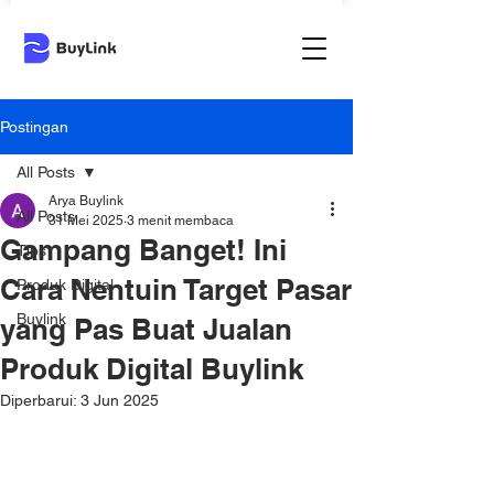
Postingan
All Posts
Arya Buylink
All Posts
31 Mei 2025
3 menit membaca
Gampang Banget! Ini
Tips
Cara Nentuin Target Pasar
Produk Digital
Buylink
yang Pas Buat Jualan
Produk Digital Buylink
Diperbarui:
3 Jun 2025