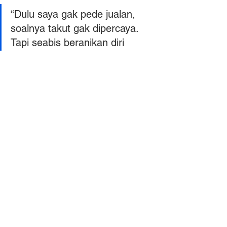
“Dulu saya gak pede jualan, 
soalnya takut gak dipercaya. 
Tapi seabis beranikan diri 
share testimoni dan bukti 
pembayaran di status 
WhatsApp, lama-lama orang 
makin percaya. Sekarang, tiap 
minggu dapet orderan produk 
digital, cuan pun makin 
lancar!”— 
Dita, Mitra Buylink 
dari Jakarta
Intinya…
Kalau kamu mau dagangan laris dan 
pelanggan setia, 
bangun kepercayaan 