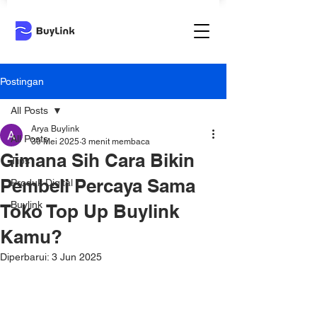
Postingan
All Posts
Arya Buylink
All Posts
30 Mei 2025
3 menit membaca
Gimana Sih Cara Bikin
Tips
Pembeli Percaya Sama
Produk Digital
Buylink
Toko Top Up Buylink
Kamu?
Diperbarui:
3 Jun 2025