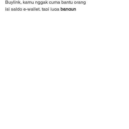
Buylink, kamu nggak cuma bantu orang 
isi saldo e-wallet, tapi juga 
bangun 
usaha sendiri dengan sistem yang 
terpercaya
.
Yuk, mulai perjalanan barumu di dunia 
bisnis digital bareng Buylink!
👉 Daftar sekarang di 
Buylink.id
 dan jadi bagian 
dari jaringan Mitra Buylink di 
seluruh Indonesia!
top up LinkAja
cara top up LinkAja
isi saldo LinkAja
Produk Digital