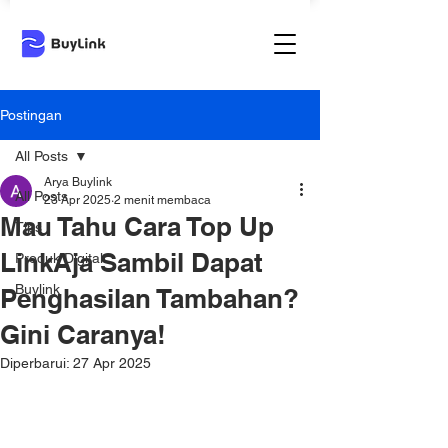
Postingan
All Posts
Arya Buylink
All Posts
23 Apr 2025
2 menit membaca
Mau Tahu Cara Top Up
Tips
LinkAja Sambil Dapat
Produk Digital
Buylink
Penghasilan Tambahan?
Gini Caranya!
Diperbarui:
27 Apr 2025