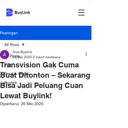
Postingan
All Posts
Arya Buylink
All Posts
23 Mei 2025
2 menit membaca
Transvision Gak Cuma
Tips
Buat Ditonton – Sekarang
Produk Digital
Buylink
Bisa Jadi Peluang Cuan
Lewat Buylink!
Diperbarui:
26 Mei 2025